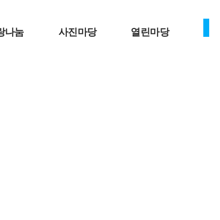
랑나눔
사진마당
열린마당
안내
사진마당
공지사항
신청
복지뉴스
봉사안내
자료실
봉사신청
이달의일정
자유게시판