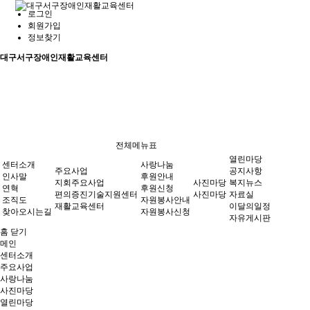
로그인
회원가입
정보찾기
대구서구장애인재활교육센터
전체메뉴표
열린마당
센터소개
사랑나눔
주요사업
공지사항
인사말
후원안내
지회주요사업
사진마당
복지뉴스
연혁
후원신청
편의증진기술지원센터
사진마당
자료실
조직도
자원봉사안내
재활교육센터
이달의일정
찾아오시는길
자원봉사신청
자유게시판
홈
닫기
메인
센터소개
주요사업
사랑나눔
사진마당
열린마당