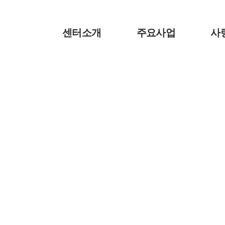
센터소개
주요사업
사
인사말
지회주요사업
후원
연혁
편의증진기술지원센터
후원
조직도
재활교육센터
자원
찾아오시는길
자원