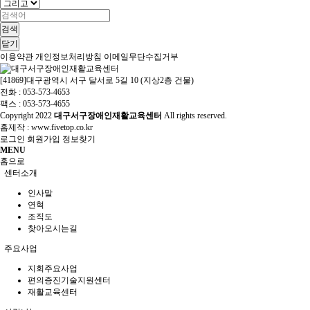
검색
닫기
이용약관
개인정보처리방침
이메일무단수집거부
[41869]대구광역시 서구 달서로 5길 10 (지상2층 건물)
전화 : 053-573-4653
팩스 : 053-573-4655
Copyright
2022
대구서구장애인재활교육센터
All rights reserved.
홈제작 :
www.fivetop.co.kr
로그인
회원가입
정보찾기
MENU
홈으로
센터소개
인사말
연혁
조직도
찾아오시는길
주요사업
지회주요사업
편의증진기술지원센터
재활교육센터