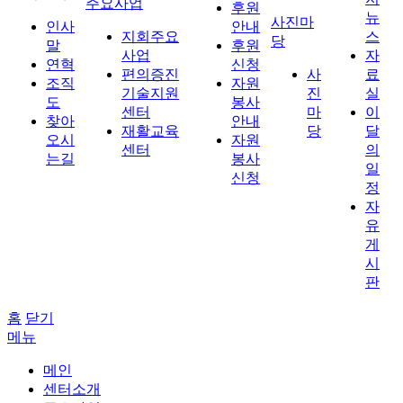
주요사업
후원
뉴
사진마
인사
안내
지회주요
스
당
말
후원
사업
자
연혁
신청
편의증진
사
료
조직
자원
기술지원
진
실
도
봉사
센터
마
이
찾아
안내
재활교육
당
달
오시
자원
센터
의
는길
봉사
일
신청
정
자
유
게
시
판
홈
닫기
메뉴
메인
센터소개