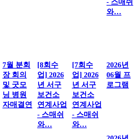
- 스매쉬
와…
7월 분회
[8회수
[7회수
2026년
장 회의
업] 2026
업] 2026
06월 프
및 굿모
년 서구
년 서구
로그램
닝 병원
보건소
보건소
자매결연
연계사업
연계사업
- 스매쉬
- 스매쉬
와…
와…
2026년