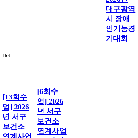
대구광역
시 장애
인기능경
기대회
Hot
[6회수
[13회수
업] 2026
업] 2026
년 서구
년 서구
보건소
보건소
연계사업
연계사업