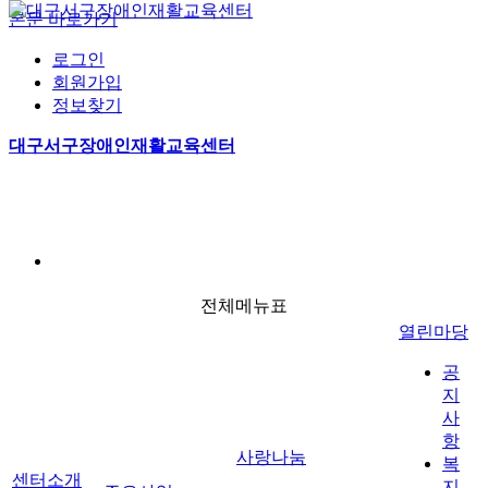
본문 바로가기
로그인
회원가입
정보찾기
지회주요사업
공지사항
후원안내
사진마당
대구서구장애인재활교육센터
편의증진기술지원센터
복지뉴스
후원신청
재활교육센터
자료실
자원봉사안내
주요사업
사랑나눔
사진마
이달의일정
자원봉사신청
자유게시판
전체메뉴표
전체메뉴
열린마당
열린마당
공
지
사
항
사랑나눔
복
센터소개
지