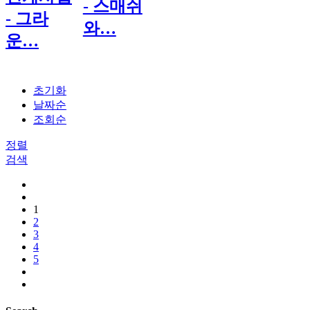
- 스매쉬
- 그라
와…
운…
초기화
날짜순
조회순
정렬
검색
1
2
3
4
5