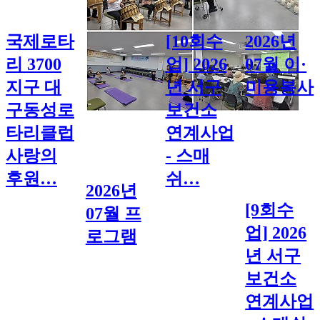
국제로타
[10회수
2026년
리 3700
업] 2026
07월 이·
지구 대
년 서구
미용봉사
구동성로
보건소
타리클럽
연계사업
사랑의
- 스매
후원…
쉬…
2026년
[9회수
07월 프
업] 2026
로그램
년 서구
보건소
연계사업