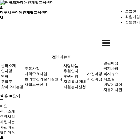
본문 바로가기
로그인
대구서구장애인재활교육센터
회원가입
정보찾기
지회주요사업
공지사항
후원안내
사진마당
편의증진기술지원센터
복지뉴스
후원신청
전체메뉴표
재활교육센터
자료실
자원봉사안내
주요사업
사랑나눔
사진마당
열린마당
센터소개
사랑나눔
이달의일정
주요사업
자원봉사신청
공지사항
인사말
후원안내
지회주요사업
사진마당
복지뉴스
연혁
후원신청
자유게시판
편의증진기술지원센터
사진마당
자료실
조직도
자원봉사안내
재활교육센터
이달의일정
찾아오시는길
자원봉사신청
자유게시판
홈
닫기
열린마당
메인
센터소개
주요사업
사랑나눔
사진마당
열린마당